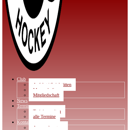
Club
Anfahrt | Spielstätten
Mannschaften
Mitgliedschaft
News
Termine
Trainingszeiten
alle Termine
Kontakt
Ansprechpartner