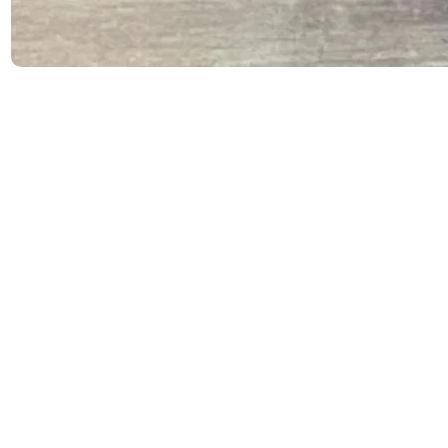
Die weib­li­chen Nach­wuchs­teams des HTC Kup­fer­dreh
sind glän­zend in die neue Hal­len­ho­ckey­sai­son gestar­tet.
Die weib­li­che U16 (Foto) setz­te sich in der Ver­bands­li­ga
beim Auf­takt­tur­nier in der Esse­ner Stadt­wald­hal­le gegen
RW Vel­bert II (5:2) und ETUF II (4:3) durch und erober­te
dadurch auch prompt an die Tabel­len­spit­ze. Die Kup­fer­
dre­he­rin­nen muss­ten auf die ver­letz­te Sina ver­zich­ten und
tra­ten über­wie­gend mit Spie­le­rin­nen aus dem U14-Kader
an. Das mach­te sich jedoch zu kei­ner Zeit nega­tiv bemerk­
bar. Ganz im Gegen­teil: Im ers­ten Spiel setz­ten sie Vel­bert
früh­zei­tig unter Druck, hat­ten viel Ball­be­sitz und gestat­te­
ten den Rot-Wei­ßen nur wenig Kreis­ein­trit­te. Am Ende
stand ein ver­dien­ter 5:2‑Erfolg.
Anders die zwei­te Par­tie gegen ETUF: unge­nau­es Pass­
spiel in der ers­ten Halb­zeit und vie­le Unkon­zen­triert­hei­ten.
Der HTC führ­te den­noch 1:0 und zog nach dem Aus­gleich