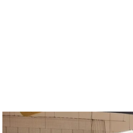
ten die Kup­fer­dre­he­rin­nen zur Pau­se 2:1, dies­mal durch
zwei Tref­fer von Hen­ri­ke bei einem Gegen­tref­fer kurz vor
dem Sei­ten­wech­sel. Hen­ri­ke zum 3:1 und Lil­li zum 4:2
stell­ten jeweils den alten Zwei-Tore-Abstand wie­der her,
der auch am Ende Bestand hat­te. Auch hier war ein deut­li­
che­rer Sieg mög­lich. Trai­ner und Mann­schaft spra­chen am
Ende von einem gelun­ge­nen Auf­takt und zeig­ten sich
zufrie­den mit der eige­nen Leis­tung und der maxi­ma­len
Punk­te­aus­beu­te. Bei­de Spie­le wur­den übri­gens zur Trai­
nings­zeit unter der Woche aus­ge­tra­gen, da der HTC am
ver­gan­ge­nen Wochen­en­de (11./12. Novem­ber) an einem
Vor­be­rei­tungs­tur­nier in Bad Kreuz­nach teil­nahm. Wei­ter
geht’s nun am 25. Novem­ber in Hügel, wenn das Team
von David Ort­mann am Bal­de­ney­see auf den MSV Duis­
burg und Gast­ge­ber ETUF trifft. (ca)
MU16 verliert zweimal knapp