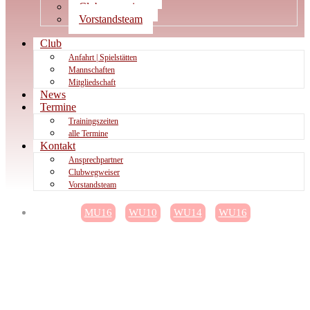
Clubwegweiser
Vorstandsteam
Club
Anfahrt | Spielstätten
Mannschaften
Mitgliedschaft
News
Termine
Trainingszeiten
alle Termine
Kontakt
Ansprechpartner
Clubwegweiser
Vorstandsteam
MU16
WU10
WU14
WU16
Erfolgreiches Wochenende für
Weibliche Jugend – MU16
verliert knapp