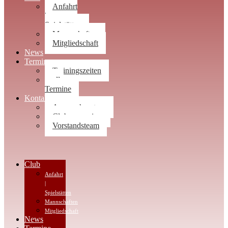
Anfahrt
|
Spielstätten
Mannschaften
Mitgliedschaft
News
Termine
Trainingszeiten
alle
Termine
Kontakt
Ansprechpartner
Clubwegweiser
Vorstandsteam
Club
Anfahrt
|
Spielstätten
Mannschaften
Mitgliedschaft
News