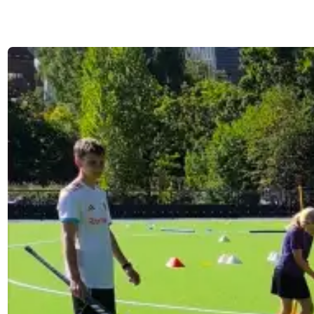
Moers auf den Club Raf­fel­berg 3 sowie die Zweit­ver­tre­
tung der Gast­ge­ber. (tl)