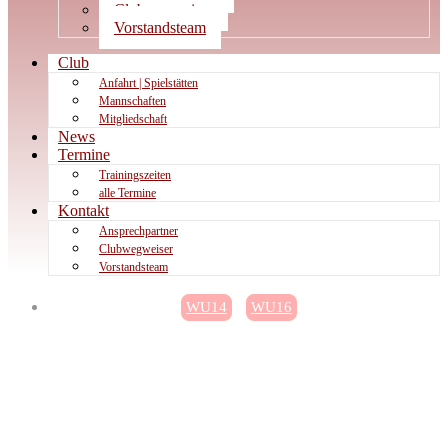
Clubwegweiser
Vorstandsteam
Club
Anfahrt | Spielstätten
Mannschaften
Mitgliedschaft
News
Termine
Trainingszeiten
alle Termine
Kontakt
Ansprechpartner
Clubwegweiser
Vorstandsteam
WU14
WU16
WU14 und WU16 on Tour:
Gelungene Wochenenden in
Lüneburg und Hannover