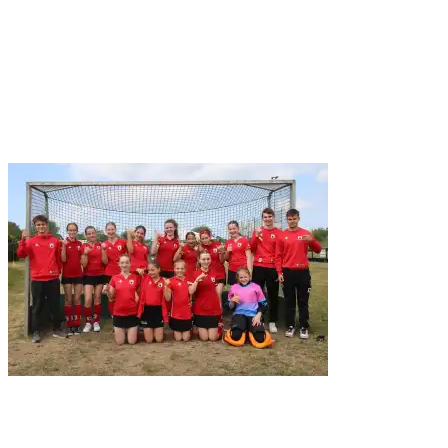
über­le­gen­heit reich­te es nur zu einem 1:1. Zum Abschluss
des Tur­niers ver­lor der HTC 0:3 gegen Uhlen­horst Mül­
heim. Trotz­dem waren Team und Trai­ner zufrie­den mit
dem Wochen­en­de. „Ein beson­de­rer Dank geht an die
Eltern, die mit­ge­kom­men sind. Und vor allem an unse­re
super Phy­sio Sil­ke, die die Mann­schaft immer wie­der geta­
pet hat“, sag­te Ste­fan Mär­tens.
WU14 hatte
viel Spaß in Lüneburg
Bereits ein Wochen­en­de zuvor war auch die WU14 zu