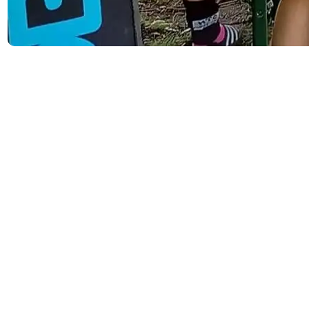
Zwei Nach­wuchs­teams des HTC Kup­fer­dreh haben ihre
spiel­frei­en Wochen­en­den genutzt, um an Hockey­tur­nie­ren
in Nie­der­sach­sen teil­zu­neh­men. Wäh­rend die WU14 es für
ein Wochen­en­de nach Lüne­burg ver­schlug, trat die WU16
zum Maschsee-Cup bei Han­no­ver 78 an, um am Team­buil­
ding zu arbei­ten und Test­spie­le gegen Mann­schaf­ten aus­
zu­tra­gen, auf die man sonst nicht trifft.
Dort traf die WU16 am Sams­tag jeweils zwei­mal auf
Teams aus Lübeck und Mün­chen. Nach einem Remis und
einem Sieg aus den ers­ten bei­den Spie­len schwan­den bei
den Kup­fer­dre­he­rin­nen im Lau­fe des Tages die Kräf­te,
sodass aus den letz­ten bei­den Sams­tags­spie­len kei­ne wei­te­
ren Erfol­ge hin­zu­ka­men.
Am Tag dar­auf trat das Team von Trai­ner Ste­fan Mär­tens
gegen die Gast­ge­be­rin­nen von Han­no­ver 78 an, trotz Feld­