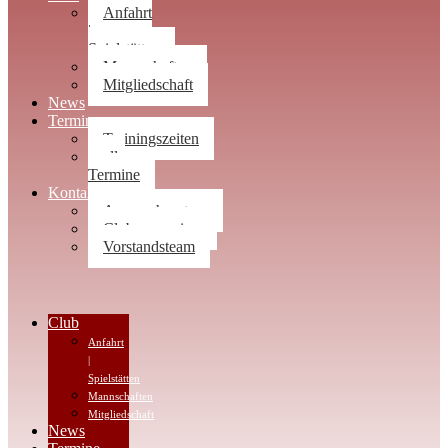
Anfahrt
|
Spielstätten
Mannschaften
Mitgliedschaft
News
Termine
Trainingszeiten
alle
Termine
Kontakt
Ansprechpartner
Clubwegweiser
Vorstandsteam
Club
Anfahrt
|
Spielstätten
Mannschaften
Mitgliedschaft
News