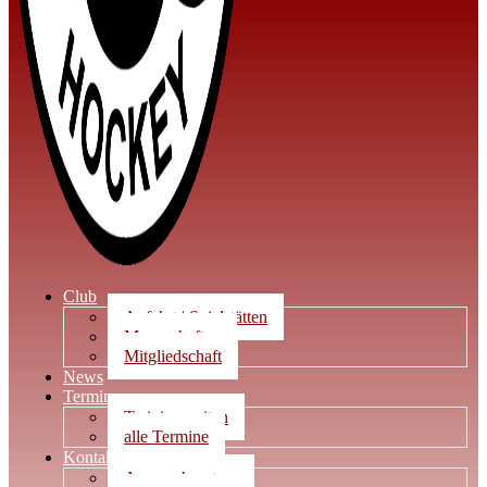
Club
Anfahrt | Spielstätten
Mannschaften
Mitgliedschaft
News
Termine
Trainingszeiten
alle Termine
Kontakt
Ansprechpartner