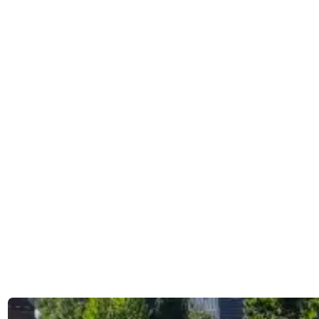
einem Freund­schafts­tur­nier gen Nor­den auf­ge­bro­chen.
Betreut von Emil Flo­cke, Max Mär­tens sowie Jan Acker­
mann und beglei­tet von rei­se­freu­di­gen Eltern ver­schlug es
das Team bis kurz vor Ham­burg zum HC Lüne­burg. Auch
hier stan­den Team­buil­ding und Spie­le gegen Mann­schaf­ten
aus dem Nor­den und Osten Deutsch­lands auf dem Pro­
gramm.
Gegen die Gast­ge­be­rin­nen vom Lüne­bur­ger HC, den Bre­
mer HC und Han­no­ver 78 sowie die Ber­li­ner Teams TuS
Lich­ter­fel­de, Mari­en­dor­fer HC und den SC Char­lot­ten­burg
war alles dabei: Sie­ge, Unent­schie­den und Nie­der­la­gen.
Der HTC lie­fer­te sich span­nen­de Spie­le, bei denen die
WU14 vie­le Erfah­run­gen sam­meln konn­ten. „Das hat viel
Spaß gemacht. Im Tur­nier­ver­lauf hat man eine gute Ent­
wick­lung gese­hen, und abends haben wir nach den Spie­len
noch viel unter­nom­men. Alles in allem ein gelun­ge­nes
Wochen­en­de, von dem wir vie­le schö­ne Erin­ne­run­gen mit­
neh­men“, sag­te Trai­ner Max Mär­tens. (tl)