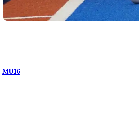
Der letz­te Spiel­tag vor den Som­mer­fe­ri­en lief für den HTC
Kup­fer­dreh nicht wie erhofft. MU16 und WU16 muss­ten
jeweils eine Nie­der­la­ge ein­ste­cken, auch MU14 und WU8
blie­ben bei ihren Tur­nie­ren sieg­los. So lief das HTC-
Wochen­en­de:
MU16
SG HTC Kupferdreh/ETUF – TV Jahn Hiesfeld 1:4 (0:3)
Nach dem ers­ten Sai­son­sieg in der ver­gan­ge­nen Woche
beim Hel­ler­ho­fer SV woll­te die MU16-Spiel­ge­mein­schaft
aus HTC Kup­fer­dreh und Etuf im Heim­spiel gegen den TV
Jahn Hies­feld nach­le­gen. Doch das gelang den Esse­nern
nicht. Der Start ins Spiel muss­glück­te, die Gäs­te aus Dins­
la­ken gin­gen früh in Füh­rung. Und der TV Jahn ließ nicht
locker, wäh­rend die Spiel­ge­mein­schaft sich wei­ter schwer­