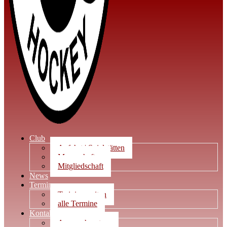
Club
Anfahrt | Spielstätten
Mannschaften
Mitgliedschaft
News
Termine
Trainingszeiten
alle Termine
Kontakt
Ansprechpartner