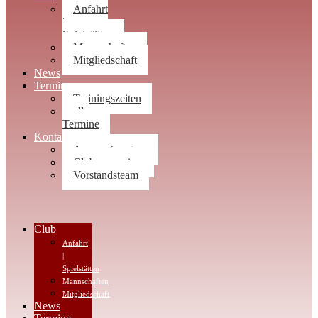
Anfahrt
|
Spielstätten
Mannschaften
Mitgliedschaft
News
Termine
Trainingszeiten
alle
Termine
Kontakt
Ansprechpartner
Clubwegweiser
Vorstandsteam
Club
Anfahrt
|
Spielstätten
Mannschaften
Mitgliedschaft
News