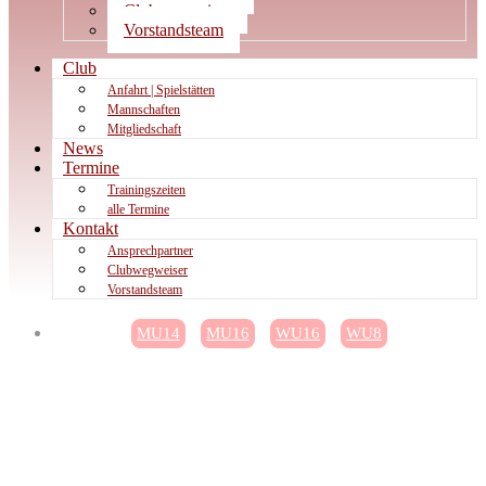
Clubwegweiser
Vorstandsteam
Club
Anfahrt | Spielstätten
Mannschaften
Mitgliedschaft
News
Termine
Trainingszeiten
alle Termine
Kontakt
Ansprechpartner
Clubwegweiser
Vorstandsteam
MU14
MU16
WU16
WU8
Leider keine Siege vor den
Sommerferien: So lief das HTC-
Wochenende