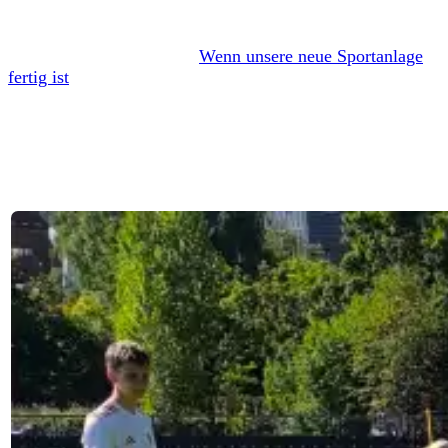
gege­ben und hat­ten trotz der Nie­der­la­gen viel Spaß“, sag­te
Trai­ner Gre­gor Hant­ke, der sich bereits auf die Zeit nach
den Som­mer­fe­ri­en freut:
„
Wenn unse­re neue Sport­an­la­ge
fer­tig ist
, kön­nen wir wie­der bes­ser trai­nie­ren und uns viel
bes­ser ent­wi­ckeln.“
Am 7. Sep­tem­ber (Sonn­tag) geht es für die WU8 wei­ter.
Dann spie­len die Kup­fer­dre­he­rin­nen ein Tur­nier bei Preu­
ßen Duis­burg. (tl)