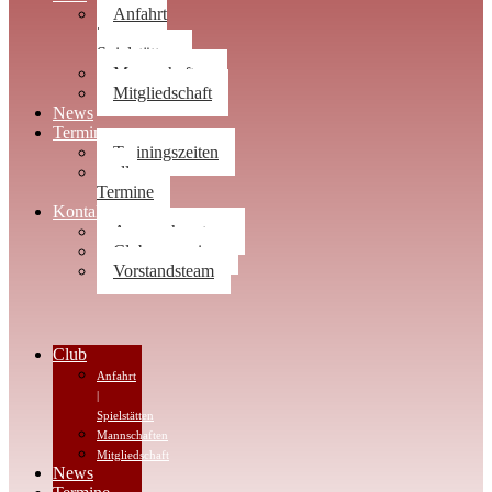
Anfahrt
|
Spielstätten
Mannschaften
Mitgliedschaft
News
Termine
Trainingszeiten
alle
Termine
Kontakt
Ansprechpartner
Clubwegweiser
Vorstandsteam
Club
Anfahrt
|
Spielstätten
Mannschaften
Mitgliedschaft
News