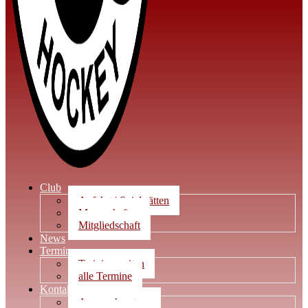
Club
Anfahrt | Spielstätten
Mannschaften
Mitgliedschaft
News
Termine
Trainingszeiten
alle Termine
Kontakt
Ansprechpartner