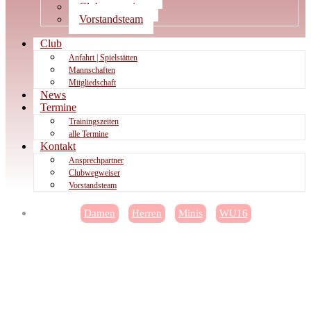
Clubwegweiser
Vorstandsteam
Club
Anfahrt | Spielstätten
Mannschaften
Mitgliedschaft
News
Termine
Trainingszeiten
alle Termine
Kontakt
Ansprechpartner
Clubwegweiser
Vorstandsteam
Damen
Herren
Minis
WU16
WU16 schafft den Sprung in die
nächste Oberliga-Runde: So lief
das HTC-Wochenende