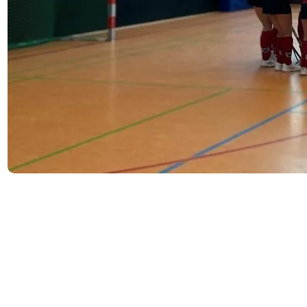
In der Ober­li­ga hat die WU16 mit zwei Sie­gen und ein
wenig Schüt­zen­hil­fe am letz­ten Vor­run­den­spiel­tag den
Sprung in die Zwi­schen­run­de geschafft. In der­sel­ben Run­
de sam­mel­te die WU16 in der Ver­bands­li­ga mit drei guten
Spie­len nur einen Zäh­ler und spielt damit in der Plat­zie­
rungs­run­de wei­ter. End­sta­ti­on war am Wochen­en­de auch
für die Sie­ges­se­rie der HTC-Damen, nach zuvor vier Erfol­
gen in Serie muss­ten sie sich ganz knapp dem Spit­zen­rei­ter