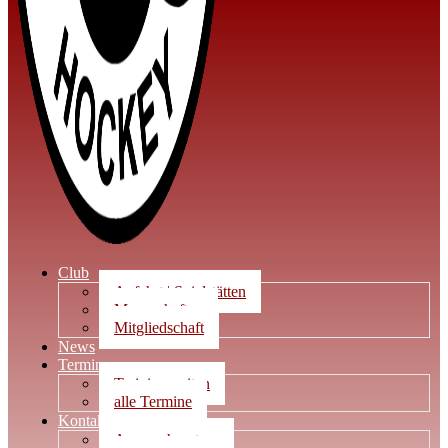
Club
Anfahrt | Spielstätten
Mannschaften
Mitgliedschaft
News
Termine
Trainingszeiten
alle Termine
Kontakt
Ansprechpartner