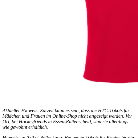
Aktu­el­ler Hin­weis: Zur­zeit kann es sein, dass die HTC-Tri­kots für
Mäd­chen und Frau­en im Online-Shop nicht ange­zeigt wer­den. Vor
Ort, bei Hockey­fri­ends in Essen-Rüt­ten­scheid, sind sie aller­dings
wie gewohnt erhält­lich.
Hin­weis zur Tri­kot-Beflo­ckung: Bei neu­en Tri­kots für Kin­der bis ein­