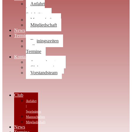
Anfahrt
|
Spielstätten
Mannschaften
Mitgliedschaft
News
Termine
Trainingszeiten
alle
Termine
Kontakt
Ansprechpartner
Clubwegweiser
Vorstandsteam
Club
Anfahrt
|
Spielstätten
Mannschaften
Mitgliedschaft
News