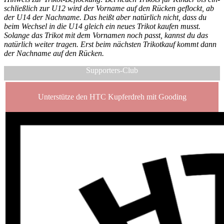
schließ­lich zur U12 wird der Vor­na­me auf den Rücken geflockt, ab
der U14 der Nach­na­me. Das heißt aber natür­lich nicht, dass du
beim Wech­sel in die U14 gleich ein neu­es Tri­kot kau­fen musst.
Solan­ge das Tri­kot mit dem Vor­na­men noch passt, kannst du das
natür­lich wei­ter tra­gen. Erst beim nächs­ten Tri­kot­kauf kommt dann
der Nach­na­me auf den Rücken.
Supporters-Club
Unterstütze den HTC Kupferdreh mit Gooding