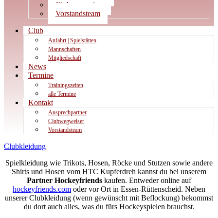
Clubwegweiser
Vorstandsteam
Club
Anfahrt | Spielstätten
Mannschaften
Mitgliedschaft
News
Termine
Trainingszeiten
alle Termine
Kontakt
Ansprechpartner
Clubwegweiser
Vorstandsteam
Clubkleidung
Spiel­klei­dung wie Tri­kots, Hosen, Röcke und Stut­zen sowie ande­re
Shirts und Hosen vom HTC Kup­fer­dreh kannst du bei unse­rem
Part­ner Hockey­fri­ends
kau­fen. Ent­we­der online auf
hockeyfriends.com
oder vor Ort in Essen-Rüt­ten­scheid. Neben
unse­rer Club­klei­dung (wenn gewünscht mit Beflo­ckung) bekommst
du dort auch alles, was du fürs Hockey­spie­len brauchst.