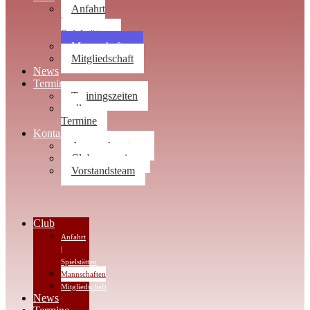
Anfahrt
|
Spielstätten
Mannschaften
Mitgliedschaft
News
Termine
Trainingszeiten
alle
Termine
Kontakt
Ansprechpartner
Clubwegweiser
Vorstandsteam
Club
Anfahrt
|
Spielstätten
Mannschaften
Mitgliedschaft
News