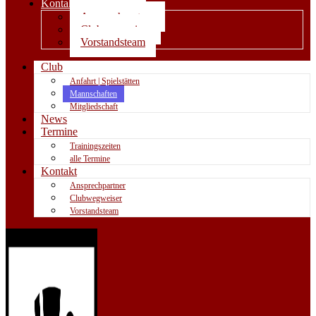
Kontakt
Ansprechpartner
Clubwegweiser
Vorstandsteam
Club
Anfahrt | Spielstätten
Mannschaften
Mitgliedschaft
News
Termine
Trainingszeiten
alle Termine
Kontakt
Ansprechpartner
Clubwegweiser
Vorstandsteam