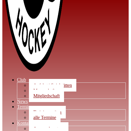
Club
Anfahrt | Spielstätten
Mannschaften
Mitgliedschaft
News
Termine
Trainingszeiten
alle Termine
Kontakt
Ansprechpartner