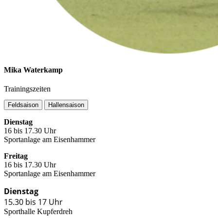
Mika Waterkamp
Trainingszeiten
Feldsaison
Hallensaison
Diens­tag
16 bis 17.30 Uhr
Sport­an­la­ge am Eisen­ham­mer
Frei­tag
16 bis 17.30 Uhr
Sport­an­la­ge am Eisen­ham­mer
Diens­tag
15.30 bis 17 Uhr
Sport­hal­le Kup­fer­dreh