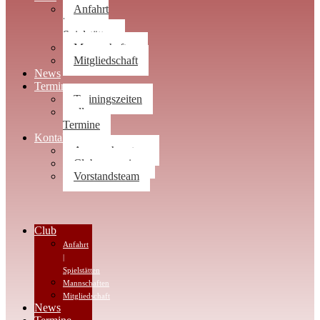
Anfahrt
|
Spielstätten
Mannschaften
Mitgliedschaft
News
Termine
Trainingszeiten
alle
Termine
Kontakt
Ansprechpartner
Clubwegweiser
Vorstandsteam
Club
Anfahrt
|
Spielstätten
Mannschaften
Mitgliedschaft
News