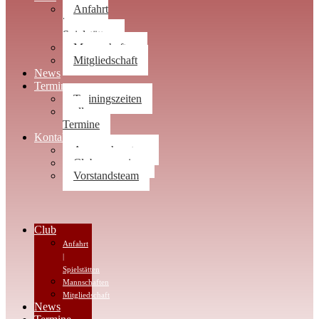
Anfahrt
|
Spielstätten
Mannschaften
Mitgliedschaft
News
Termine
Trainingszeiten
alle
Termine
Kontakt
Ansprechpartner
Clubwegweiser
Vorstandsteam
Club
Anfahrt
|
Spielstätten
Mannschaften
Mitgliedschaft
News