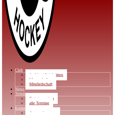
Club
Anfahrt | Spielstätten
Mannschaften
Mitgliedschaft
News
Termine
Trainingszeiten
alle Termine
Kontakt
Ansprechpartner