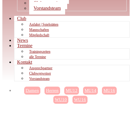
Clubwegweiser
Vorstandsteam
Club
Anfahrt | Spielstätten
Mannschaften
Mitgliedschaft
News
Termine
Trainingszeiten
alle Termine
Kontakt
Ansprechpartner
Clubwegweiser
Vorstandsteam
Damen
Herren
MU12
MU14
MU16
WU10
WU16
Damen besiegen den
Spitzenreiter, MU16 und WU10