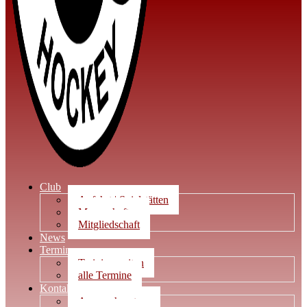
Club
Anfahrt | Spielstätten
Mannschaften
Mitgliedschaft
News
Termine
Trainingszeiten
alle Termine
Kontakt
Ansprechpartner