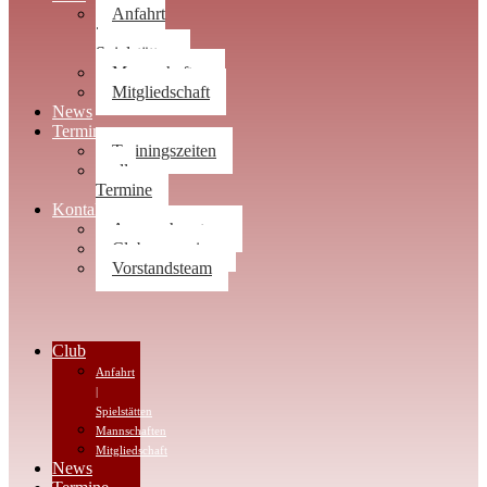
Anfahrt
|
Spielstätten
Mannschaften
Mitgliedschaft
News
Termine
Trainingszeiten
alle
Termine
Kontakt
Ansprechpartner
Clubwegweiser
Vorstandsteam
Club
Anfahrt
|
Spielstätten
Mannschaften
Mitgliedschaft
News