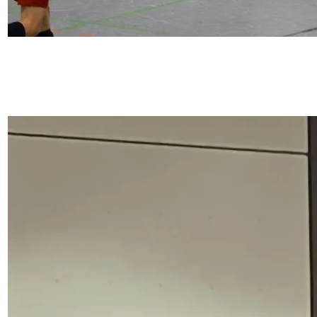
2. Dezember 2025
Zwei Remis und ganz viele Siege: So lief das HTC-
Wochenende