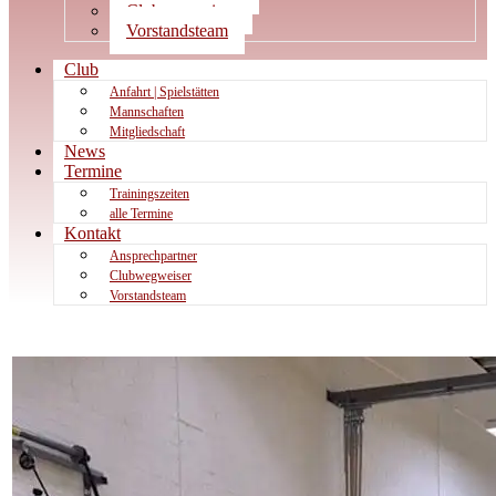
Clubwegweiser
Vorstandsteam
Club
Anfahrt | Spielstätten
Mannschaften
Mitgliedschaft
News
Termine
Trainingszeiten
alle Termine
Kontakt
Ansprechpartner
Clubwegweiser
Vorstandsteam
News:
MU12