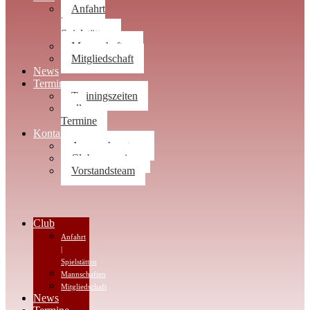
Anfahrt
|
Spielstätten
Mannschaften
Mitgliedschaft
News
Termine
Trainingszeiten
alle
Termine
Kontakt
Ansprechpartner
Clubwegweiser
Vorstandsteam
Club
Anfahrt
|
Spielstätten
Mannschaften
Mitgliedschaft
News