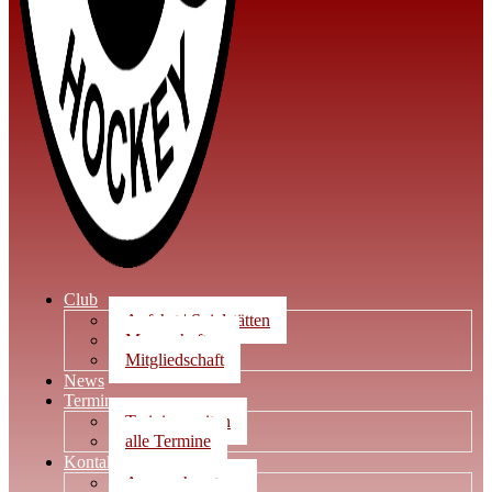
Club
Anfahrt | Spielstätten
Mannschaften
Mitgliedschaft
News
Termine
Trainingszeiten
alle Termine
Kontakt
Ansprechpartner