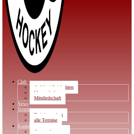
Club
Anfahrt | Spielstätten
Mannschaften
Mitgliedschaft
News
Termine
Trainingszeiten
alle Termine
Kontakt
Ansprechpartner