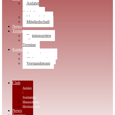
Anfahrt
|
Spielstätten
Mannschaften
Mitgliedschaft
News
Termine
Trainingszeiten
alle
Termine
Kontakt
Ansprechpartner
Clubwegweiser
Vorstandsteam
Club
Anfahrt
|
Spielstätten
Mannschaften
Mitgliedschaft
News