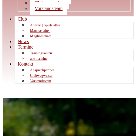
Clubwegweiser
Vorstandsteam
Club
Anfahrt | Spielstätten
Mannschaften
Mitgliedschaft
News
Termine
Trainingszeiten
alle Termine
Kontakt
Ansprechpartner
Clubwegweiser
Vorstandsteam
News:
WU14